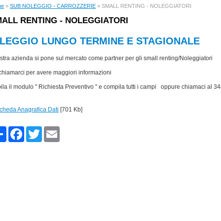
me
»
SUB NOLEGGIO - CARROZZERIE
» SMALL RENTING - NOLEGGIATORI
ALL RENTING - NOLEGGIATORI
LEGGIO LUNGO TERMINE E STAGIONALE
stra azienda si pone sul mercato come partner per gli small renting/Noleggiatori
chiamarci per avere maggiori informazioni
la il modulo " Richiesta Preventivo " e compila tutti i campi oppure chiamaci al 3
cheda Anagrafica Dati
[701 Kb]
Share
Facebook
Twitter
Email