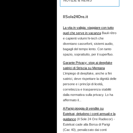
NOTIZIE & NEWS
IlSole24Ore.it
La vita in valigia: viaggiare con tutto
quel che serve in vacanza
Bauli rétro
e capienti volumi hi-tech che
diventano casseforti, sistemi audio,
bagagli del tempo lento. Con tanto
spazio, soprattutto, per il superfluo.
Garante Privacy: stop ai deepfake
satirici di Striscia su Mentana
L’impiego di deepfake, anche a fini
satirici, deve rispettare la dignità delle
persone e i princìpi di liceità,
correttezza e trasparenza stabiliti
dalla normativa sulla privacy. Lo ha
affermato il...
A Parigi pioggia di vendite su
Eutelsat, deludono i conti annuali e la
guidance
(Il Sole 24 Ore Radiocor) -
Eutelsat cade alla Borsa di Parigi
(Cac 40), penalizzato dai conti