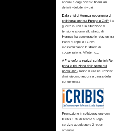
annuali e dagli obiettivi finanziari
definiti «deludenti» dai...
Dalla crisi di Hormuz opportunità di
collaborazione tra Europa e Golfo
La
guerra in Iran e la situazione di
tensione attorno allo stretto di
Hormuz ha accelerato le relazioni tra
Paesi europei e il Golfo,
massimizzando le strade di
cooperazione. All’interno...
A Francoforte realizzi su Munich Re,
pesa la riduzione delle stime sui
ricavi 2026
Tariffe di riassicurazione
diminuiscono ancora a causa della
concorrenza
Promozione in collaborazione con
ICribis 15% di sconto su ogni
servizio acquistato e 2 report
omaggio