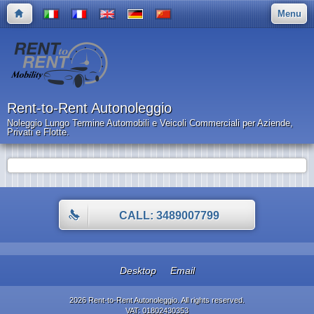
Menu
Rent-to-Rent Autonoleggio
Noleggio Lungo Termine Automobili e Veicoli Commerciali per Aziende,
Privati e Flotte.
CALL: 3489007799
Desktop
Email
2026 Rent-to-Rent Autonoleggio. All rights reserved.
VAT: 01802430353